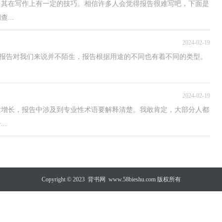
，其在写作上有一定的技巧。相信许多人会觉得报告很难写吧，下面是
...
2024-02-19
天，报告对我们来说并不陌生，报告根据用途的不同也有着不同的类型。
2024-02-19
发增长，报告中涉及到专业性术语要解释清楚。我敢肯定，大部分人都
..
Copyright © 2023
背书网
www.58bieshu.com 版权所有