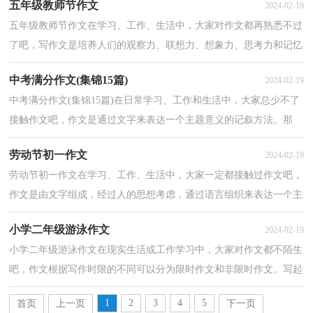
五年级教师节作文
2024-02-19
五年级教师节作文在学习、工作、生活中，大家对作文都再熟悉不过
了吧，写作文是培养人们的观察力、联想力、想象力、思考力和记忆
力的重要手段。一篇什么样的作文才能称之为优秀...
中考满分作文(集锦15篇)
2024-02-19
中考满分作文(集锦15篇)在日常学习、工作和生活中，大家总少不了
接触作文吧，作文是通过文字来表达一个主题意义的记叙方法。那
么，怎么去写作文呢？下面是小编为大家收集的中考满分...
劳动节初一作文
2024-02-19
劳动节初一作文在学习、工作、生活中，大家一定都接触过作文吧，
作文是由文字组成，经过人的思想考虑，通过语言组织来表达一个主
题意义的文体。那么你知道一篇好的作文该怎么写吗？下...
小学二年级游泳作文
2024-02-19
小学二年级游泳作文在现实生活或工作学习中，大家对作文都不陌生
吧，作文根据写作时限的不同可以分为限时作文和非限时作文。写起
作文来就毫无头绪？下面是小编帮大家整理的小学二...
1
2
3
4
5
首页
上一页
下一页