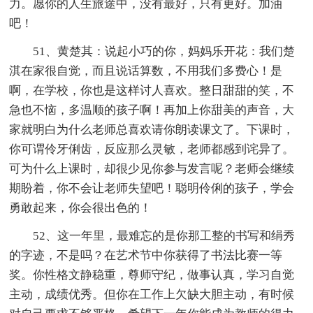
力。愿你的人生旅途中，没有最好，只有更好。加油
吧！
51、黄楚其：说起小巧的你，妈妈乐开花：我们楚
淇在家很自觉，而且说话算数，不用我们多费心！是
啊，在学校，你也是这样讨人喜欢。整日甜甜的笑，不
急也不恼，多温顺的孩子啊！再加上你甜美的声音，大
家就明白为什么老师总喜欢请你朗读课文了。下课时，
你可谓伶牙俐齿，反应那么灵敏，老师都感到诧异了。
可为什么上课时，却很少见你参与发言呢？老师会继续
期盼着，你不会让老师失望吧！聪明伶俐的孩子，学会
勇敢起来，你会很出色的！
52、这一年里，最难忘的是你那工整的书写和绢秀
的字迹，不是吗？在艺术节中你获得了书法比赛一等
奖。你性格文静稳重，尊师守纪，做事认真，学习自觉
主动，成绩优秀。但你在工作上欠缺大胆主动，有时候