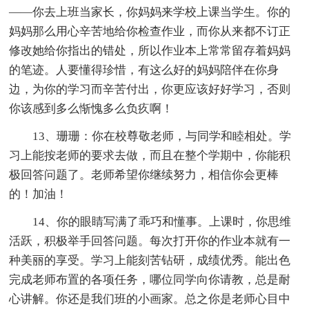
——你去上班当家长，你妈妈来学校上课当学生。你的
妈妈那么用心辛苦地给你检查作业，而你从来都不订正
修改她给你指出的错处，所以作业本上常常留存着妈妈
的笔迹。人要懂得珍惜，有这么好的妈妈陪伴在你身
边，为你的学习而辛苦付出，你更应该好好学习，否则
你该感到多么惭愧多么负疚啊！
13、珊珊：你在校尊敬老师，与同学和睦相处。学
习上能按老师的要求去做，而且在整个学期中，你能积
极回答问题了。老师希望你继续努力，相信你会更棒
的！加油！
14、你的眼睛写满了乖巧和懂事。上课时，你思维
活跃，积极举手回答问题。每次打开你的作业本就有一
种美丽的享受。学习上能刻苦钻研，成绩优秀。能出色
完成老师布置的各项任务，哪位同学向你请教，总是耐
心讲解。你还是我们班的小画家。总之你是老师心目中