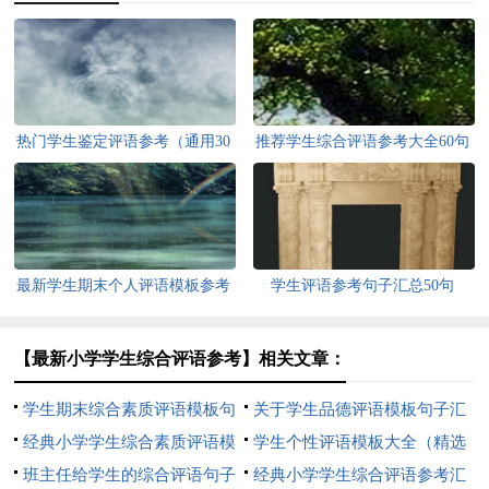
热门学生鉴定评语参考（通用30
推荐学生综合评语参考大全60句
句）
最新学生期末个人评语模板参考
学生评语参考句子汇总50句
60句
【最新小学学生综合评语参考】相关文章：
学生期末综合素质评语模板句
关于学生品德评语模板句子汇
子大全60句精选
经典小学学生综合素质评语模
总100句
学生个性评语模板大全（精选
板（通用90句）
班主任给学生的综合评语句子
60句）
经典小学学生综合评语参考汇