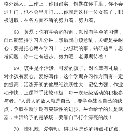
格外感人。工作上，你很踏实。钥匙在你手里，你不会
迟开门，也不会早开门……你就是这样一位女孩子，积
极进取，在各方面不断的努力着，努力着。
68、黄磊：你有学会的智商，却没有学会的习惯，
自己能坚持学习几分钟，然后就心烦意乱，关键是要耐
心，要是把心用在学习上，少想玩的事，钻研题目，思
考问题，你一定有进步。努力吧，老师期待着！
69、该生是个活泼、可爱的孩子。对长辈有礼貌，
对小孩有爱心。爱好写作，这个学期在习作方面有一定
的提高，活泼开朗的他思维跳跃性大，记忆力强，作业
动作快，上课举手比较积极。每一次班级活动的积极参
与者。"人最大的敌人就是自己"，要学会战胜自己的缺
点，争取在新学期有突破性的进步。生命给予的只是武
器，生活给予的是战场，要靠自己打个漂亮的战！
70、懂礼貌、爱劳动、讲卫生是你的特点和优点。