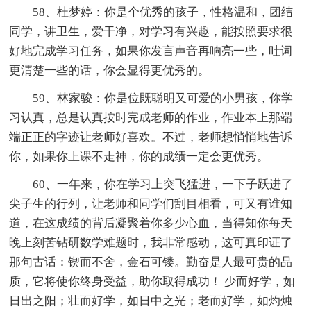
58、杜梦婷：你是个优秀的孩子，性格温和，团结
同学，讲卫生，爱干净，对学习有兴趣，能按照要求很
好地完成学习任务，如果你发言声音再响亮一些，吐词
更清楚一些的话，你会显得更优秀的。
59、林家骏：你是位既聪明又可爱的小男孩，你学
习认真，总是认真按时完成老师的作业，作业本上那端
端正正的字迹让老师好喜欢。不过，老师想悄悄地告诉
你，如果你上课不走神，你的成绩一定会更优秀。
60、一年来，你在学习上突飞猛进，一下子跃进了
尖子生的行列，让老师和同学们刮目相看，可又有谁知
道，在这成绩的背后凝聚着你多少心血，当得知你每天
晚上刻苦钻研数学难题时，我非常感动，这可真印证了
那句古话：锲而不舍，金石可镂。勤奋是人最可贵的品
质，它将使你终身受益，助你取得成功！ 少而好学，如
日出之阳；壮而好学，如日中之光；老而好学，如灼烛