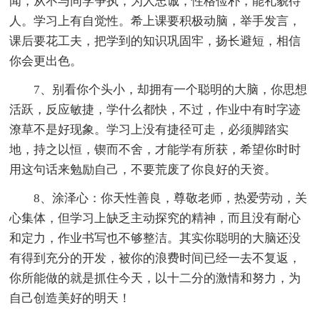
闻，从不与同学争执，为人忠诚，性格俭朴，能礼貌待
人。学习上有自觉性。希上课要积极动脑，举手发言，
课后要花工夫，把学到的知识巩固牢，扬长避短，相信
你会更出色。
7、别看你个头小，却拥有一个聪明的大脑，你思想
活跃，反应敏捷，学什么都快，不过，作业中有时字迹
潦草不是好现象。学习上没有捷径可走，必须脚踏实
地，持之以恒，锲而不舍，才能学有所获，希望你时时
用这句话来勉励自己，不要荒废了你良好的天资。
8、涂泽心：你天性善良，尊敬老师，热爱劳动，关
心集体，但学习上缺乏主动探究的精神，而且没有耐心
和定力，作业书写也不够整洁。其实你聪明的大脑还没
有得到充分的开发，被你的浪费时间已经一去不复返，
你所能做的就是抓住今天，以十二分的激情和努力，为
自己创造美好的明天！