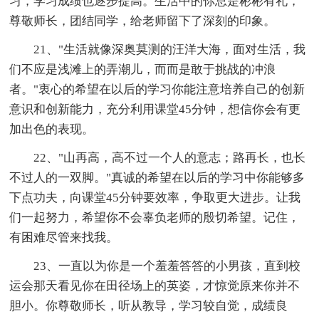
习，学习成绩也逐步提高。生活中的你总是彬彬有礼，
尊敬师长，团结同学，给老师留下了深刻的印象。
21、"生活就像深奥莫测的汪洋大海，面对生活，我
们不应是浅滩上的弄潮儿，而而是敢于挑战的冲浪
者。"衷心的希望在以后的学习你能注意培养自己的创新
意识和创新能力，充分利用课堂45分钟，想信你会有更
加出色的表现。
22、"山再高，高不过一个人的意志；路再长，也长
不过人的一双脚。"真诚的希望在以后的学习中你能够多
下点功夫，向课堂45分钟要效率，争取更大进步。让我
们一起努力，希望你不会辜负老师的殷切希望。记住，
有困难尽管来找我。
23、一直以为你是一个羞羞答答的小男孩，直到校
运会那天看见你在田径场上的英姿，才惊觉原来你并不
胆小。你尊敬师长，听从教导，学习较自觉，成绩良