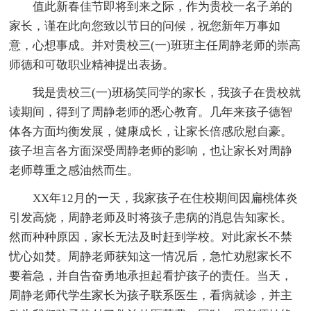
值此新春佳节即将到来之际，作为贵校一名子弟的
家长，谨在此向您致以节日的问候，祝您新年万事如
意，心想事成。并对贵校三(一)班班主任周静老师的崇高
师德和可敬职业精神提出表扬。
我是贵校三(一)班杨笑同学的家长，我孩子在贵校就
读期间，得到了周静老师的悉心教育。几年来孩子德智
体各方面均衡发展，健康成长，让家长倍感欣慰自豪。
孩子坦言各方面深受周静老师的影响，也让家长对周静
老师尊重之感油然而生。
XX年12月的一天，我家孩子在住校期间因扁桃体炎
引发高烧，周静老师及时将孩子患病的消息告知家长。
然而种种原因，家长无法及时赶到学校。对此家长不禁
忧心如焚。周静老师获知这一情况后，急忙劝慰家长不
要着急，并自告奋勇地承担起看护孩子的责任。当天，
周静老师代学生家长为孩子联系医生，看病就诊，并主