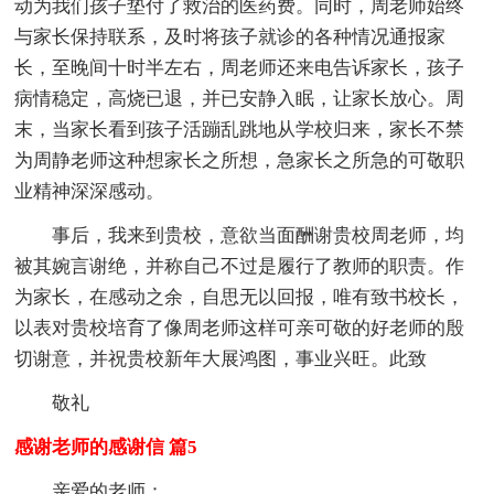
动为我们孩子垫付了救治的医药费。同时，周老师始终
与家长保持联系，及时将孩子就诊的各种情况通报家
长，至晚间十时半左右，周老师还来电告诉家长，孩子
病情稳定，高烧已退，并已安静入眠，让家长放心。周
末，当家长看到孩子活蹦乱跳地从学校归来，家长不禁
为周静老师这种想家长之所想，急家长之所急的可敬职
业精神深深感动。
事后，我来到贵校，意欲当面酬谢贵校周老师，均
被其婉言谢绝，并称自己不过是履行了教师的职责。作
为家长，在感动之余，自思无以回报，唯有致书校长，
以表对贵校培育了像周老师这样可亲可敬的好老师的殷
切谢意，并祝贵校新年大展鸿图，事业兴旺。此致
敬礼
感谢老师的感谢信 篇5
亲爱的老师：