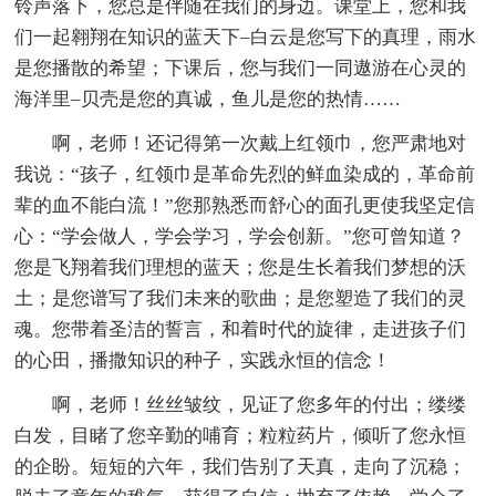
铃声落下，您总是伴随在我们的身边。课堂上，您和我
们一起翱翔在知识的蓝天下–白云是您写下的真理，雨水
是您播散的希望；下课后，您与我们一同遨游在心灵的
海洋里–贝壳是您的真诚，鱼儿是您的热情……
啊，老师！还记得第一次戴上红领巾，您严肃地对
我说：“孩子，红领巾是革命先烈的鲜血染成的，革命前
辈的血不能白流！”您那熟悉而舒心的面孔更使我坚定信
心：“学会做人，学会学习，学会创新。”您可曾知道？
您是飞翔着我们理想的蓝天；您是生长着我们梦想的沃
土；是您谱写了我们未来的歌曲；是您塑造了我们的灵
魂。您带着圣洁的誓言，和着时代的旋律，走进孩子们
的心田，播撒知识的种子，实践永恒的信念！
啊，老师！丝丝皱纹，见证了您多年的付出；缕缕
白发，目睹了您辛勤的哺育；粒粒药片，倾听了您永恒
的企盼。短短的六年，我们告别了天真，走向了沉稳；