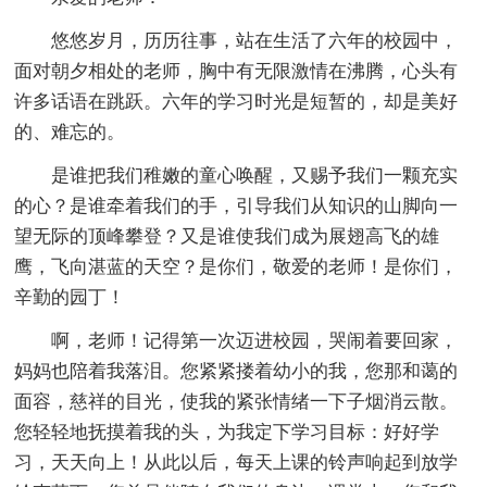
悠悠岁月，历历往事，站在生活了六年的校园中，
面对朝夕相处的老师，胸中有无限激情在沸腾，心头有
许多话语在跳跃。六年的学习时光是短暂的，却是美好
的、难忘的。
是谁把我们稚嫩的童心唤醒，又赐予我们一颗充实
的心？是谁牵着我们的手，引导我们从知识的山脚向一
望无际的顶峰攀登？又是谁使我们成为展翅高飞的雄
鹰，飞向湛蓝的天空？是你们，敬爱的老师！是你们，
辛勤的园丁！
啊，老师！记得第一次迈进校园，哭闹着要回家，
妈妈也陪着我落泪。您紧紧搂着幼小的我，您那和蔼的
面容，慈祥的目光，使我的紧张情绪一下子烟消云散。
您轻轻地抚摸着我的头，为我定下学习目标：好好学
习，天天向上！从此以后，每天上课的铃声响起到放学