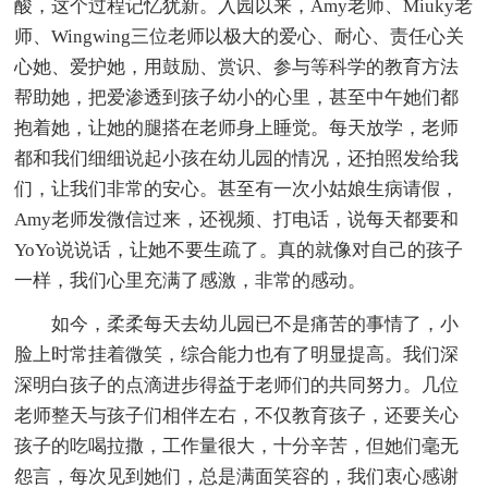
酸，这个过程记忆犹新。入园以来，Amy老师、Miuky老
师、Wingwing三位老师以极大的爱心、耐心、责任心关
心她、爱护她，用鼓励、赏识、参与等科学的教育方法
帮助她，把爱渗透到孩子幼小的心里，甚至中午她们都
抱着她，让她的腿搭在老师身上睡觉。每天放学，老师
都和我们细细说起小孩在幼儿园的情况，还拍照发给我
们，让我们非常的安心。甚至有一次小姑娘生病请假，
Amy老师发微信过来，还视频、打电话，说每天都要和
YoYo说说话，让她不要生疏了。真的就像对自己的孩子
一样，我们心里充满了感激，非常的感动。
如今，柔柔每天去幼儿园已不是痛苦的事情了，小
脸上时常挂着微笑，综合能力也有了明显提高。我们深
深明白孩子的点滴进步得益于老师们的共同努力。几位
老师整天与孩子们相伴左右，不仅教育孩子，还要关心
孩子的吃喝拉撒，工作量很大，十分辛苦，但她们毫无
怨言，每次见到她们，总是满面笑容的，我们衷心感谢