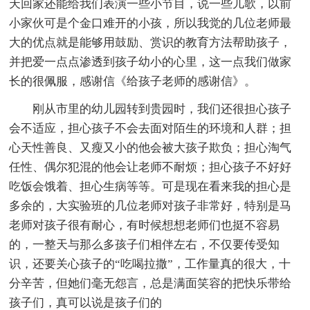
天回家还能给我们表演一些小节目，说一些儿歌，以前
小家伙可是个金口难开的小孩，所以我觉的几位老师最
大的优点就是能够用鼓励、赏识的教育方法帮助孩子，
并把爱一点点渗透到孩子幼小的心里，这一点我们做家
长的很佩服，感谢信《给孩子老师的感谢信》。
刚从市里的幼儿园转到贵园时，我们还很担心孩子
会不适应，担心孩子不会去面对陌生的环境和人群；担
心天性善良、又瘦又小的他会被大孩子欺负；担心淘气
任性、偶尔犯混的他会让老师不耐烦；担心孩子不好好
吃饭会饿着、担心生病等等。可是现在看来我的担心是
多余的，大实验班的几位老师对孩子非常好，特别是马
老师对孩子很有耐心，有时候想想老师们也挺不容易
的，一整天与那么多孩子们相伴左右，不仅要传受知
识，还要关心孩子的“吃喝拉撒”，工作量真的很大，十
分辛苦，但她们毫无怨言，总是满面笑容的把快乐带给
孩子们，真可以说是孩子们的