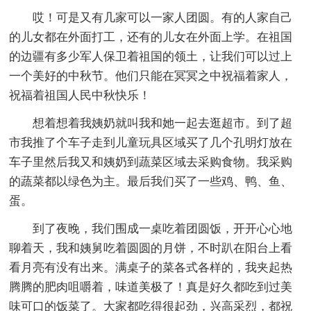
哎！可是又有几家可以一家人团圆。有的人家自己
的儿女都在外面打工，还有的儿女在外面上学。在祖国
的边疆有多少军人保卫着祖国的领土，让我们可以过上
一个美好的中秋节。他们只能在冥冥之中祝福着家人，
祝福着祖国人民中秋快乐！
想着想着我姨奶就叫我和她一起去逛超市。到了超
市我推了个车子走到儿童玩具区域买了几个孔明灯放在
车子里然后我又和姨奶到蔬菜区域去采购食物。我采购
的蔬菜都以绿色为主。最后我们买了一些鸡、鸭、鱼、
蛋。
到了夜晚，我们围成一桌吃着团圆饭，开开心心地
聊着天，我和姨舅吃着圆圆的月饼，不时趴在阳台上看
看月亮有没有出来。满桌子的菜各式各样的，我夹起热
腾腾的肥肉咀嚼着，味道美极了！真是好久都吃到过美
味可口的饭菜了。大家都吃得很起劲，兴高采烈，都祝