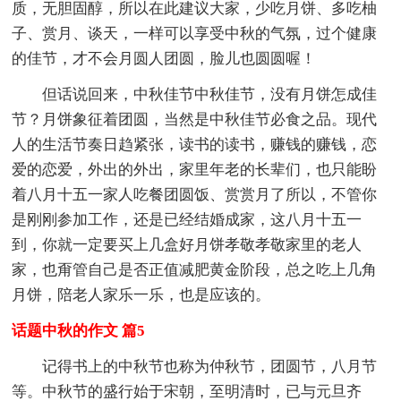
质，无胆固醇，所以在此建议大家，少吃月饼、多吃柚
子、赏月、谈天，一样可以享受中秋的气氛，过个健康
的佳节，才不会月圆人团圆，脸儿也圆圆喔！
但话说回来，中秋佳节中秋佳节，没有月饼怎成佳
节？月饼象征着团圆，当然是中秋佳节必食之品。现代
人的生活节奏日趋紧张，读书的读书，赚钱的赚钱，恋
爱的恋爱，外出的外出，家里年老的长辈们，也只能盼
着八月十五一家人吃餐团圆饭、赏赏月了所以，不管你
是刚刚参加工作，还是已经结婚成家，这八月十五一
到，你就一定要买上几盒好月饼孝敬孝敬家里的老人
家，也甭管自己是否正值减肥黄金阶段，总之吃上几角
月饼，陪老人家乐一乐，也是应该的。
话题中秋的作文 篇5
记得书上的中秋节也称为仲秋节，团圆节，八月节
等。中秋节的盛行始于宋朝，至明清时，已与元旦齐