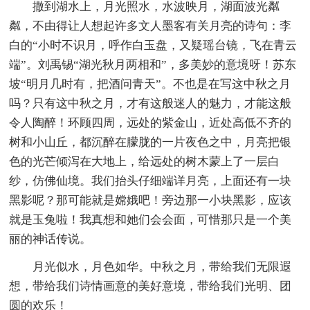
撒到湖水上，月光照水，水波映月，湖面波光粼
粼，不由得让人想起许多文人墨客有关月亮的诗句：李
白的“小时不识月，呼作白玉盘，又疑瑶台镜，飞在青云
端”。刘禹锡“湖光秋月两相和”，多美妙的意境呀！苏东
坡“明月几时有，把酒问青天”。不也是在写这中秋之月
吗？只有这中秋之月，才有这般迷人的魅力，才能这般
令人陶醉！环顾四周，远处的紫金山，近处高低不齐的
树和小山丘，都沉醉在朦胧的一片夜色之中，月亮把银
色的光芒倾泻在大地上，给远处的树木蒙上了一层白
纱，仿佛仙境。我们抬头仔细端详月亮，上面还有一块
黑影呢？那可能就是嫦娥吧！旁边那一小块黑影，应该
就是玉兔啦！我真想和她们会会面，可惜那只是一个美
丽的神话传说。
月光似水，月色如华。中秋之月，带给我们无限遐
想，带给我们诗情画意的美好意境，带给我们光明、团
圆的欢乐！