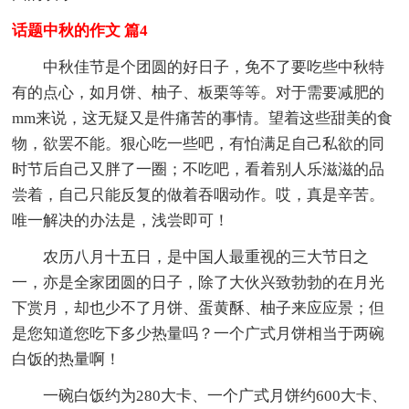
话题中秋的作文 篇4
中秋佳节是个团圆的好日子，免不了要吃些中秋特
有的点心，如月饼、柚子、板栗等等。对于需要减肥的
mm来说，这无疑又是件痛苦的事情。望着这些甜美的食
物，欲罢不能。狠心吃一些吧，有怕满足自己私欲的同
时节后自己又胖了一圈；不吃吧，看着别人乐滋滋的品
尝着，自己只能反复的做着吞咽动作。哎，真是辛苦。
唯一解决的办法是，浅尝即可！
农历八月十五日，是中国人最重视的三大节日之
一，亦是全家团圆的日子，除了大伙兴致勃勃的在月光
下赏月，却也少不了月饼、蛋黄酥、柚子来应应景；但
是您知道您吃下多少热量吗？一个广式月饼相当于两碗
白饭的热量啊！
一碗白饭约为280大卡、一个广式月饼约600大卡、