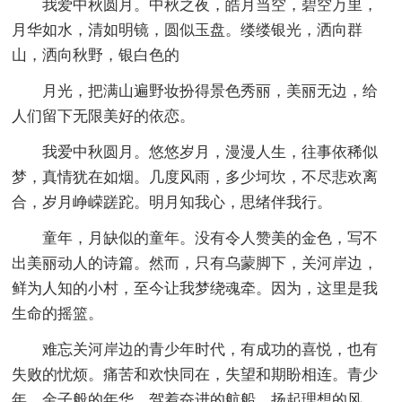
我爱中秋圆月。中秋之夜，皓月当空，碧空万里，
月华如水，清如明镜，圆似玉盘。缕缕银光，洒向群
山，洒向秋野，银白色的
月光，把满山遍野妆扮得景色秀丽，美丽无边，给
人们留下无限美好的依恋。
我爱中秋圆月。悠悠岁月，漫漫人生，往事依稀似
梦，真情犹在如烟。几度风雨，多少坷坎，不尽悲欢离
合，岁月峥嵘蹉跎。明月知我心，思绪伴我行。
童年，月缺似的童年。没有令人赞美的金色，写不
出美丽动人的诗篇。然而，只有乌蒙脚下，关河岸边，
鲜为人知的小村，至今让我梦绕魂牵。因为，这里是我
生命的摇篮。
难忘关河岸边的青少年时代，有成功的喜悦，也有
失败的忧烦。痛苦和欢快同在，失望和期盼相连。青少
年，金子般的年华，驾着奋进的航船，扬起理想的风