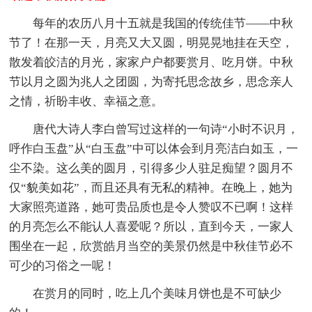
每年的农历八月十五就是我国的传统佳节——中秋
节了！在那一天，月亮又大又圆，明晃晃地挂在天空，
散发着皎洁的月光，家家户户都要赏月、吃月饼。中秋
节以月之圆为兆人之团圆，为寄托思念故乡，思念亲人
之情，祈盼丰收、幸福之意。
唐代大诗人李白曾写过这样的一句诗“小时不识月，
呼作白玉盘”从“白玉盘”中可以体会到月亮洁白如玉，一
尘不染。这么美的圆月，引得多少人驻足痴望？圆月不
仅“貌美如花”，而且还具有无私的精神。在晚上，她为
大家照亮道路，她可贵品质也是令人赞叹不已啊！这样
的月亮怎么不能认人喜爱呢？所以，直到今天，一家人
围坐在一起，欣赏皓月当空的美景仍然是中秋佳节必不
可少的习俗之一呢！
在赏月的同时，吃上几个美味月饼也是不可缺少