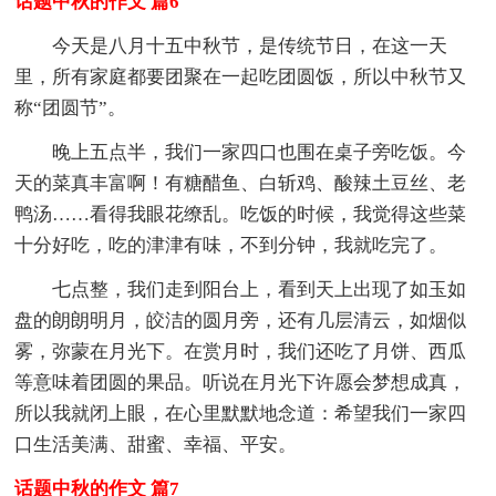
话题中秋的作文 篇6
今天是八月十五中秋节，是传统节日，在这一天
里，所有家庭都要团聚在一起吃团圆饭，所以中秋节又
称“团圆节”。
晚上五点半，我们一家四口也围在桌子旁吃饭。今
天的菜真丰富啊！有糖醋鱼、白斩鸡、酸辣土豆丝、老
鸭汤……看得我眼花缭乱。吃饭的时候，我觉得这些菜
十分好吃，吃的津津有味，不到分钟，我就吃完了。
七点整，我们走到阳台上，看到天上出现了如玉如
盘的朗朗明月，皎洁的圆月旁，还有几层清云，如烟似
雾，弥蒙在月光下。在赏月时，我们还吃了月饼、西瓜
等意味着团圆的果品。听说在月光下许愿会梦想成真，
所以我就闭上眼，在心里默默地念道：希望我们一家四
口生活美满、甜蜜、幸福、平安。
话题中秋的作文 篇7