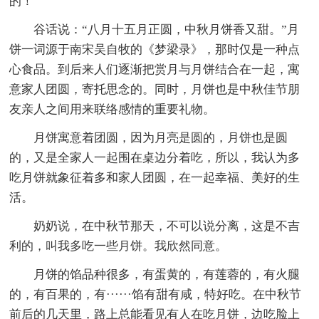
的！
谷话说：“八月十五月正圆，中秋月饼香又甜。”月
饼一词源于南宋吴自牧的《梦梁录》，那时仅是一种点
心食品。到后来人们逐渐把赏月与月饼结合在一起，寓
意家人团圆，寄托思念的。同时，月饼也是中秋佳节朋
友亲人之间用来联络感情的重要礼物。
月饼寓意着团圆，因为月亮是圆的，月饼也是圆
的，又是全家人一起围在桌边分着吃，所以，我认为多
吃月饼就象征着多和家人团圆，在一起幸福、美好的生
活。
奶奶说，在中秋节那天，不可以说分离，这是不吉
利的，叫我多吃一些月饼。我欣然同意。
月饼的馅品种很多，有蛋黄的，有莲蓉的，有火腿
的，有百果的，有······馅有甜有咸，特好吃。在中秋节
前后的几天里，路上总能看见有人在吃月饼，边吃脸上