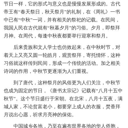
节日一样，它的形式与意义也是慢慢发展形成的。古代
帝王有“春天祭日，秋天祭月”的礼制，在《周礼》一书
中已有“中秋”一词，并有相关的祭祀的记载。在民间，
我国人民在古代就有“秋暮夕月”的习俗。夕月，即祭拜
月神。在周代，每逢中秋夜都要举行迎寒和祭月。
后来贵族和文人学士也仿效起来，在中秋时节，对
着天上又亮又圆一轮皓月，观赏祭拜，寄托情怀，这种
习俗就这样传到民间，形成一个传统的活动。加之相关
诗词的作用，中秋节更逐渐为人们重视。
到了唐代，这种祭月的风俗更为人们关注，中秋节
也成为固定的节日，《唐书太宗记》记载有“八月十五中
秋节”。这个节日盛行于宋朝。在北宋，八月十五夜，满
城人家，不论贫富老小，都要穿上成人的衣服，焚香拜
月说出心愿，祈求月亮神的保佑。
中国城乡各地，乃至在遍布世界各地的华人侨胞，