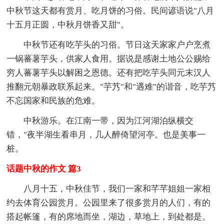
中秋节这天都有赏月、吃月饼的习俗。民间谚语说"八月
十五月正圆，中秋月饼香又甜"。
中秋节还有吃芋头的习俗。节日这天家家户户烹煮
一锅蕃薯芋头，供家人食用。据说是感谢土地公公赐给
穷人蕃薯芋头以解困之恩德。还有把吃芋头同元末汉人
推翻元朝暴政联系起来。"芋艿"和"遇难"的谐音，吃芋艿
不忘国家和民族的危难。
中秋游乐。在江南一带，因为江河湖泊纵横交
错，"夜半湖生看串月，几人醉倚望河亭。也是美事一
桩。
话题中秋的作文 篇3
八月十五，中秋佳节，我们一家和芊芊姐姐一家相
约去体育公园赏月。公园里来了很多赏月的人们，有的
搭起帐篷，有的席地而坐，湖边，草地上，到处都是。