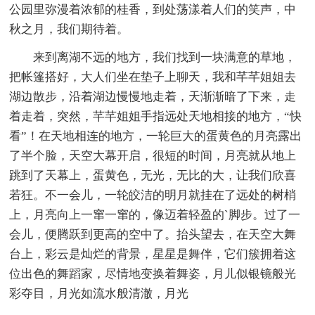
公园里弥漫着浓郁的桂香，到处荡漾着人们的笑声，中
秋之月，我们期待着。
来到离湖不远的地方，我们找到一块满意的草地，
把帐篷搭好，大人们坐在垫子上聊天，我和芊芊姐姐去
湖边散步，沿着湖边慢慢地走着，天渐渐暗了下来，走
着走着，突然，芊芊姐姐手指远处天地相接的地方，“快
看”！在天地相连的地方，一轮巨大的蛋黄色的月亮露出
了半个脸，天空大幕开启，很短的时间，月亮就从地上
跳到了天幕上，蛋黄色，无光，无比的大，让我们欣喜
若狂。不一会儿，一轮皎洁的明月就挂在了远处的树梢
上，月亮向上一窜一窜的，像迈着轻盈的`脚步。过了一
会儿，便腾跃到更高的空中了。抬头望去，在天空大舞
台上，彩云是灿烂的背景，星星是舞伴，它们簇拥着这
位出色的舞蹈家，尽情地变换着舞姿，月儿似银镜般光
彩夺目，月光如流水般清澈，月光