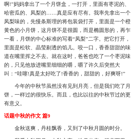
啊!”妈妈拿出了一个月饼盒，一打开，里面有枣泥的、
哈密瓜的、凤梨的……真是应有尽有。我率先拿出一个
凤梨味的，先慢条斯理的将包装袋打开，里面是一个橙
黄色的小月饼，这月饼不是很圆，而是椭圆形的，再乍
一看，月饼的中心标准的写着“凤梨”二字。把它打开，
里面是松软、晶莹剔透的馅儿。咬一口，香香甜甜的味
道在嘴里挥之不去。就在这时，爸爸也吃了一个枣泥味
的，只见他放进嘴里细细的嚼，嚼了许久后突然大
叫：“哇噻!真是太好吃了!香香的，甜甜的，好爽呀!”
今年的中秋节虽然没有见到月亮，但是我们吃了月
饼，一样过的很快乐。而且，也比以往的中秋节过的更
有意义。
话题中秋的作文 篇9
金秋送爽，丹桂飘香，又到了中秋月圆的时分。