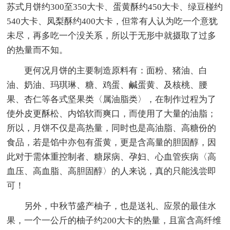
苏式月饼约300至350大卡、蛋黄酥约450大卡、绿豆椪约
540大卡、凤梨酥约400大卡，但常有人认为吃一个意犹
未尽，再多吃一个没关系，所以于无形中就摄取了过多
的热量而不知。
更何况月饼的主要制造原料有：面粉、猪油、白
油、奶油、玛琪琳、糖、鸡蛋、鹹蛋黄、及核桃、腰
果、杏仁等各式坚果类〈属油脂类〉，在制作过程为了
使外皮更酥松、内馅软而爽口，而使用了大量的油脂；
所以，月饼不仅是高热量，同时也是高油脂、高糖份的
食品，若是馅中亦包有蛋黄，更是含高量的胆固醇，因
此对于需体重控制者、糖尿病、孕妇、心血管疾病〈高
血压、高血脂、高胆固醇〉的人来说，真的只能浅尝即
可！
另外，中秋节盛产柚子，也是送礼、应景的最佳水
果，一个一公斤的柚子约200大卡的热量，且富含高纤维