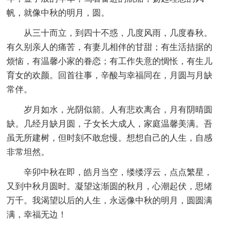
帆，就像中秋的明月，圆。
从三十而立，到四十不惑，几度风雨，几度春秋。
有久别亲人的痛苦，有妻儿相伴的甘甜；有生活拮据的
烦恼，有温馨小家的眷恋；有工作失意的惆怅，有生儿
育女的欢颜。回首往事，辛酸与幸福同在，月圆与月缺
常伴。
岁月如水，光阴似箭。人有悲欢离合，月有阴晴圆
缺。几经月缺月圆，子女长大成人，家庭温馨美满。吾
虽无所建树，但时刻不敢怠慢。想想自己的人生，自感
非常坦然。
辛卯中秋在即，皓月当空，缕缕浮云，点点繁星，
又到中秋月圆时。凝望这渐圆的秋月，心潮起伏，思绪
万千。我渴望以后的人生，永远像中秋的明月，圆圆满
满，幸福无边！