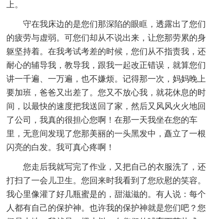
上。
守在我床边的是您们那深陷的眼眶，透露出了您们
的疲劳与虚弱。可您们却从不说出来，让您那劳累的身
躯坚持着。在我考试考差的时候，您们从不指责我，还
耐心的辅导我，教导我，跟我一起改正错误，就算您们
讲一千遍、一万遍，也不嫌烦。记得那一次，妈妈晚上
要加班，爸爸又出差了。您又不放心我，就花休息的时
间，以最快的速度把我送回了家，然后又风风火火地回
了公司，我真的很担心您啊！在那一天我坐在您的车
里，无意间发现了您那美丽的一头黑发中，矗立了一根
闪亮的白发。我可真心疼啊！
您走后我就写完了作业，又把自己的衣服洗了，还
打扫了一会儿卫生。您回来时我看到了您欣慰的笑容。
我心里像灌了好几瓶蜜是的，甜滋滋的。有人说：每个
人都有自己的保护神。也许我的保护神就是您们吧？您