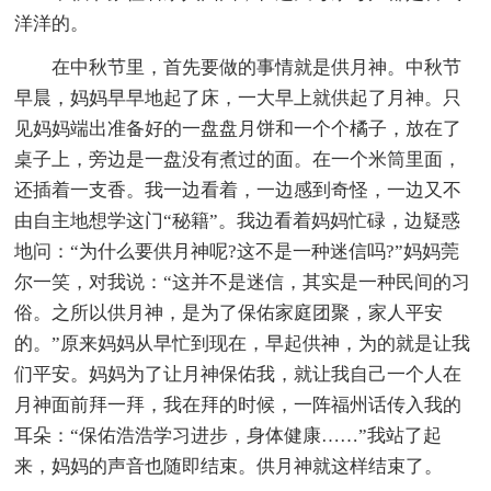
洋洋的。
在中秋节里，首先要做的事情就是供月神。中秋节
早晨，妈妈早早地起了床，一大早上就供起了月神。只
见妈妈端出准备好的一盘盘月饼和一个个橘子，放在了
桌子上，旁边是一盘没有煮过的面。在一个米筒里面，
还插着一支香。我一边看着，一边感到奇怪，一边又不
由自主地想学这门“秘籍”。我边看着妈妈忙碌，边疑惑
地问：“为什么要供月神呢?这不是一种迷信吗?”妈妈莞
尔一笑，对我说：“这并不是迷信，其实是一种民间的习
俗。之所以供月神，是为了保佑家庭团聚，家人平安
的。”原来妈妈从早忙到现在，早起供神，为的就是让我
们平安。妈妈为了让月神保佑我，就让我自己一个人在
月神面前拜一拜，我在拜的时候，一阵福州话传入我的
耳朵：“保佑浩浩学习进步，身体健康……”我站了起
来，妈妈的声音也随即结束。供月神就这样结束了。