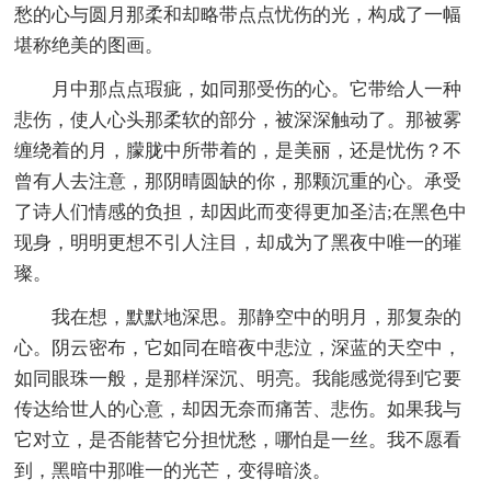
愁的心与圆月那柔和却略带点点忧伤的光，构成了一幅
堪称绝美的图画。
月中那点点瑕疵，如同那受伤的心。它带给人一种
悲伤，使人心头那柔软的部分，被深深触动了。那被雾
缠绕着的月，朦胧中所带着的，是美丽，还是忧伤？不
曾有人去注意，那阴晴圆缺的你，那颗沉重的心。承受
了诗人们情感的负担，却因此而变得更加圣洁;在黑色中
现身，明明更想不引人注目，却成为了黑夜中唯一的璀
璨。
我在想，默默地深思。那静空中的明月，那复杂的
心。阴云密布，它如同在暗夜中悲泣，深蓝的天空中，
如同眼珠一般，是那样深沉、明亮。我能感觉得到它要
传达给世人的心意，却因无奈而痛苦、悲伤。如果我与
它对立，是否能替它分担忧愁，哪怕是一丝。我不愿看
到，黑暗中那唯一的光芒，变得暗淡。