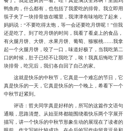
餐了。我走进厨房一看。哇！真是满汉全席啊！里面鸡
鸭鱼肉，什么都有，也包括了我爱吃的排骨。我立即用
筷子夹了一块排骨放在嘴里，我津津有味地吃了起来，
妈妈说：“不要吃得太饱，等一会还要吃月饼呢！”但我
还是吃了。到了吃月饼的时间，我看了看桌上的食品，
有火腿月饼、大饼、水果月饼、葡萄、猕猴桃……我拿
起一个火腿月饼，咬了一口，味道好极了，当我吃第二
口的时候，肚子已经不让我吃了，唉！我真后悔吃了那
块排骨，吃完后，我们各自回了自己的家。
这就是快乐的中秋节，它真是一个难忘的节日，它
真是快乐的一天，它真是快乐的一个晚上，希看下一个
中秋节赶紧到。
评语：哲夫同学真是好样的，所写的这篇作文语句
通顺，思路清楚。从始至终都能围绕着快乐两个字展开
描写，讲一个快乐的中秋节形象生动的展现在了读者的
眼前，作文写的比较成功，在今后的写作中留意逗号和