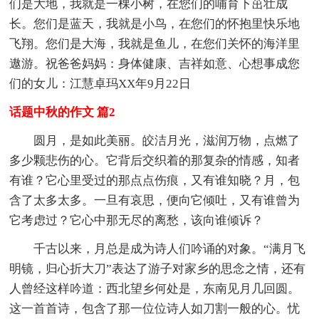
们是大地，我就是一棵小树，在您们的哺育下茁壮成
长。您们是蓝天，我就是小鸟，在您们的怀抱里快乐地
飞翔。您们是大海，我就是鱼儿，在您们关怀的海洋里
遨游。祝爸爸妈妈：身体健康、吉祥如意、心想事成您
们的女儿：江慧卓玛XX年9月22日
话题中秋的作文 篇2
圆月，是如此美丽。皎洁月光，滋润万物，点燃了
多少颗悲伤的心。它背后交织着的那复杂的情感，知者
有谁？它心里受过的那点点伤痕，又有谁知晓？月，包
含了太多太多。一旦有哀思，便向它倾吐，又有谁曾为
它考虑过？它心中那无尽的离愁，该向谁倾诉？
千古以来，月总是成为诗人们吟诵的对象。“满月飞
明镜，归心折大刀”表达了游子对家乡的思念之情，还有
人曾经这样吟道：西北望乡何处是，东南见月几回圆。
这一首首诗，包含了那一位位诗人如刀割一般的心。忧