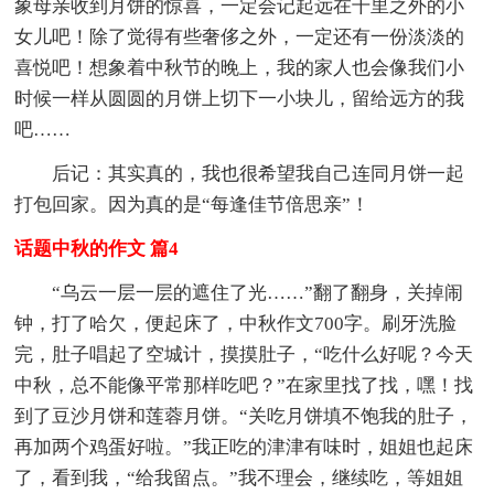
象母亲收到月饼的惊喜，一定会记起远在千里之外的小
女儿吧！除了觉得有些奢侈之外，一定还有一份淡淡的
喜悦吧！想象着中秋节的晚上，我的家人也会像我们小
时候一样从圆圆的月饼上切下一小块儿，留给远方的我
吧……
后记：其实真的，我也很希望我自己连同月饼一起
打包回家。因为真的是“每逢佳节倍思亲”！
话题中秋的作文 篇4
“乌云一层一层的遮住了光……”翻了翻身，关掉闹
钟，打了哈欠，便起床了，中秋作文700字。刷牙洗脸
完，肚子唱起了空城计，摸摸肚子，“吃什么好呢？今天
中秋，总不能像平常那样吃吧？”在家里找了找，嘿！找
到了豆沙月饼和莲蓉月饼。“关吃月饼填不饱我的肚子，
再加两个鸡蛋好啦。”我正吃的津津有味时，姐姐也起床
了，看到我，“给我留点。”我不理会，继续吃，等姐姐