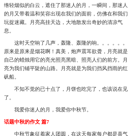
绺轻烟似的白云，遮住了那迷人的月，一瞬间，那迷人
的月又带着温和笑容出现在我们的面前，仿佛在和我们
玩捉迷藏。月亮高挂天边，大地散发出奇妙的清凉气
息。
这时天空响了几声，轰隆、轰隆的响。。。。。。
原来是原来是烟花啊！真美，炮声震耳欲聋，月亮就是
自己的蜡烛用它的亮光照亮黑暗、照亮人们的前方。月
亮为我们铺平陡的山路。月亮就是为我们挡风挡雨的红
矾船。
不知不觉的已十点了，月饼也吃完了，也该说在见
了。
我爱你迷人的月，我爱你中秋节。
话题中秋的作文 篇7
中秋节象征着家人团圆，在这天每家每户都是喜气