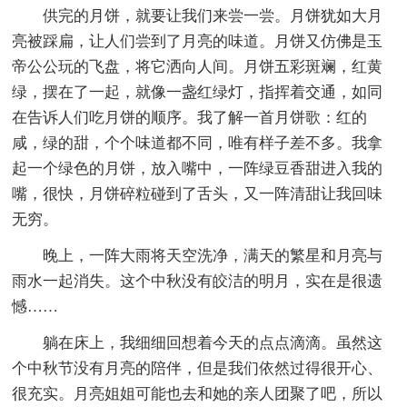
供完的月饼，就要让我们来尝一尝。月饼犹如大月
亮被踩扁，让人们尝到了月亮的味道。月饼又仿佛是玉
帝公公玩的飞盘，将它洒向人间。月饼五彩斑斓，红黄
绿，摆在了一起，就像一盏红绿灯，指挥着交通，如同
在告诉人们吃月饼的顺序。我了解一首月饼歌：红的
咸，绿的甜，个个味道都不同，唯有样子差不多。我拿
起一个绿色的月饼，放入嘴中，一阵绿豆香甜进入我的
嘴，很快，月饼碎粒碰到了舌头，又一阵清甜让我回味
无穷。
晚上，一阵大雨将天空洗净，满天的繁星和月亮与
雨水一起消失。这个中秋没有皎洁的明月，实在是很遗
憾……
躺在床上，我细细回想着今天的点点滴滴。虽然这
个中秋节没有月亮的陪伴，但是我们依然过得很开心、
很充实。月亮姐姐可能也去和她的亲人团聚了吧，所以