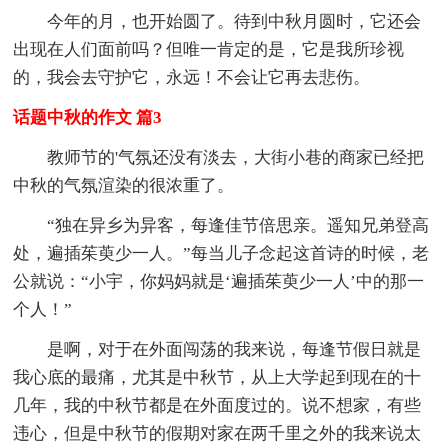
今年的月，也开始圆了。待到中秋月圆时，它还会
出现在人们面前吗？但唯一肯定的是，它是我所珍视
的，我会去守护它，永远！不会让它再去悲伤。
话题中秋的作文 篇3
教师节的'气氛还没有淡去，大街小巷的商家已经把
中秋的气氛渲染的很浓重了。
“独在异乡为异客，每逢佳节倍思亲。遥知兄弟登高
处，遍插茱萸少一人。”每当儿子念起这首诗的时候，老
公就说：“小宇，你妈妈就是‘遍插茱萸少一人’中的那一
个人！”
是啊，对于在外面闯荡的我来说，每逢节假日就是
我心底的最痛，尤其是中秋节，从上大学起到现在的十
几年，我的中秋节都是在外面度过的。说不想家，有些
违心，但是中秋节的假期对家在两千里之外的我来说太