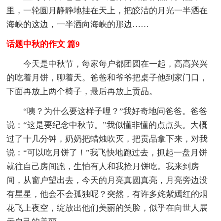
里，一轮圆月静静地挂在天上，把皎洁的月光一半洒在
海峡的这边，一半洒向海峡的那边……
话题中秋的作文 篇9
今天是中秋节，每家每户都团圆在一起，高高兴兴
的吃着月饼，聊着天。爸爸和爷爷把桌子他到家门口，
下面再放上两个椅子，最后再放上贡品。
“咦？为什么要这样子哩？”我好奇地问爸爸。爸爸
说：“这是要纪念中秋节。”我似懂非懂的点点头。大概
过了十几分钟，奶奶把蜡烛吹灭，把贡品拿下来，对我
说：“可以吃月饼了！”我飞快地跑过去，抓起一盘月饼
就往自己房间跑，生怕有人和我抢月饼吃。我来到房
间，从窗户望出去，今天的月亮真圆真亮，月亮旁边没
有星星，他会不会孤独呢？突然，有许多姹紫嫣红的烟
花飞上夜空，绽放出他们美丽的笑脸，似乎在向世人展